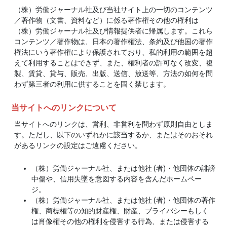
（株）労働ジャーナル社及び当社サイト上の一切のコンテンツ
／著作物（文書、資料など）に係る著作権その他の権利は
（株）労働ジャーナル社及び情報提供者に帰属します。これら
コンテンツ／著作物は、日本の著作権法、条約及び他国の著作
権法にいう著作権により保護されており、私的利用の範囲を超
えて利用することはできず、また、権利者の許可なく改変、複
製、賃貸、貸与、販売、出版、送信、放送等、方法の如何を問
わず第三者の利用に供することを固く禁じます。
当サイトへのリンクについて
当サイトへのリンクは、営利、非営利を問わず原則自由としま
す。ただし、以下のいずれかに該当するか、またはそのおそれ
があるリンクの設定はご遠慮ください。
（株）労働ジャーナル社、または他社 (者)・他団体の誹謗
中傷や、信用失墜を意図する内容を含んだホームペー
ジ。
（株）労働ジャーナル社、または他社 (者)・他団体の著作
権、商標権等の知的財産権、財産、プライバシーもしく
は肖像権その他の権利を侵害する行為、または侵害する