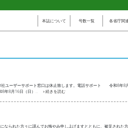
本誌について
号数一覧
各省庁関
社ユーザーサポート窓口は休止致します。電話サポート 令和8年8月1
和8年8月16日（日）…
» 続きを読む
になられた方々に謹んでお悔やみ申し上げますとともに、被災された方