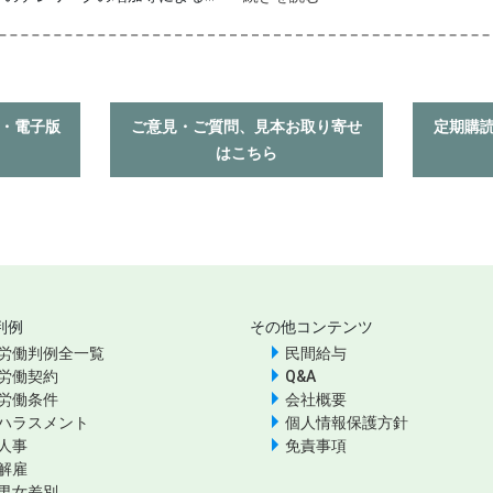
入・電子版
ご意見・ご質問、見本お取り寄せ
定期購
はこちら
判例
その他コンテンツ
労働判例全一覧
民間給与
労働契約
Q&A
労働条件
会社概要
ハラスメント
個人情報保護方針
人事
免責事項
解雇
男女差別