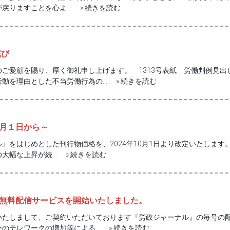
が戻りますことを心よ…
» 続きを読む
詫び
ご愛顧を賜り、厚く御礼申し上げます。 1313号表紙 労働判例見
活動を理由とした不当労働行為の…
» 続きを読む
月１日から～
』をはじめとした刊行物価格を、2024年10月1日より改定いたします
の大幅な上昇が続…
» 続きを読む
無料配信サービスを開始いたしました。
しまして、ご契約いただいております『労政ジャーナル』の毎号の配送と
今のテレワークの増加等による…
» 続きを読む