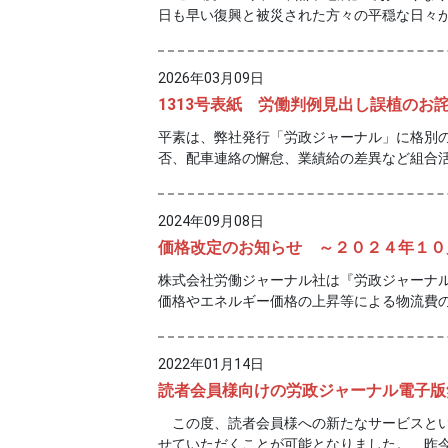
日も早い復興と被災された方々の平穏な日々
2026年03月09日
1313号表紙 労働判例見出し誤植のお
平素は、弊社発行「労政ジャーナル」に格別の
否、配車連絡の懈怠、業績給の差異など組合
2024年09月08日
価格改定のお知らせ ～２０２４年１０
株式会社労働ジャーナル社は『労政ジャーナル
価格やエネルギー価格の上昇等による物流費
2022年01月14日
読者会員様向けの労政ジャーナル電子版
この度、読者会員様への新たなサービスといた
せていただくことが可能となりました。 昨