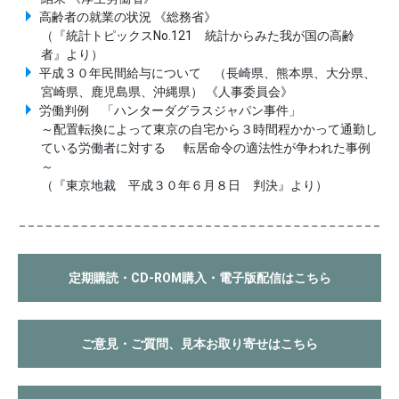
高齢者の就業の状況 《総務省》
（『統計トピックスNo.121 統計からみた我が国の高齢
者』より）
平成３０年民間給与について （長崎県、熊本県、大分県、
宮崎県、鹿児島県、沖縄県） 《人事委員会》
労働判例 「ハンターダグラスジャパン事件」
～配置転換によって東京の自宅から３時間程かかって通勤し
ている労働者に対する 転居命令の適法性が争われた事例
～
（『東京地裁 平成３０年６月８日 判決』より）
定期購読・CD-ROM購入・電子版配信はこちら
ご意見・ご質問、見本お取り寄せはこちら