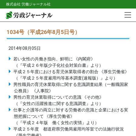
株式会社 労働ジャーナル社
1034号（平成26年8月5日号）
2014年08月05日
若い女性の共働き指向、鮮明に 《内閣府》
（『平成２６年版少子化社会対策白書』より）
平成２５年度における育児休業取得者の割合 《厚生労働省》
（『平成２５年度雇用均等基本調査(速報版）』より）
男性職員の育児休業取得に関する意識調査結果（一般職国家
公務員） 《人事院》
男性の育児休業取得についての意識 《その他》
（『女性の活躍推進に関する意識調査』より）
仕事と介護等の両立に対する労働者の意識と企業における実
態把握について 《厚生労働省》
（『平成２４年版 働く女性の実情』より）
平成２５年度 都道府県労働局雇用均等室での法施行状況
《厚生労働省》