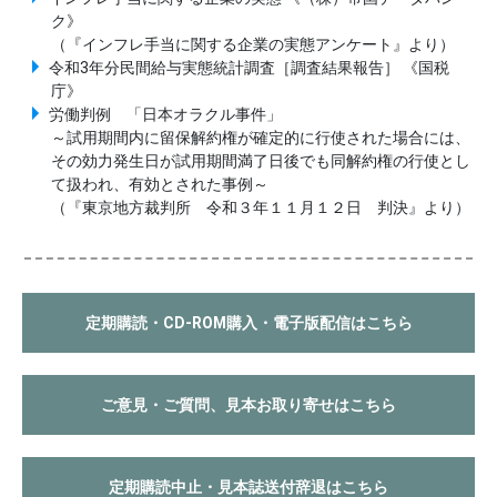
ク》
（『インフレ手当に関する企業の実態アンケート』より）
令和3年分民間給与実態統計調査［調査結果報告］ 《国税
庁》
労働判例 「日本オラクル事件」
～試用期間内に留保解約権が確定的に行使された場合には、
その効力発生日が試用期間満了日後でも同解約権の行使とし
て扱われ、有効とされた事例～
（『東京地方裁判所 令和３年１１月１２日 判決』より）
定期購読・CD-ROM購入・電子版配信はこちら
ご意見・ご質問、見本お取り寄せはこちら
定期購読中止・見本誌送付辞退はこちら