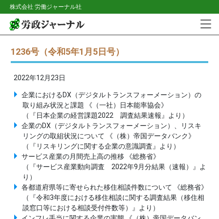
株式会社 労働ジャーナル社
1236号（令和5年1月5日号）
2022年12月23日
企業におけるDX（デジタルトランスフォーメーション）の
取り組み状況と課題 《（一社）日本能率協会》
（『日本企業の経営課題2022 調査結果速報』より）
企業のDX（デジタルトランスフォーメーション）、リスキ
リングの取組状況について 《（株）帝国データバンク》
（『リスキリングに関する企業の意識調査』より）
サービス産業の月間売上高の推移 《総務省》
（『サービス産業動向調査 2022年9月分結果（速報）』よ
り）
各都道府県等に寄せられた移住相談件数について 《総務省》
（『令和3年度における移住相談に関する調査結果（移住相
談窓口等における相談受付件数等）』より）
インフレ手当に関する企業の実態 《（株）帝国データバン