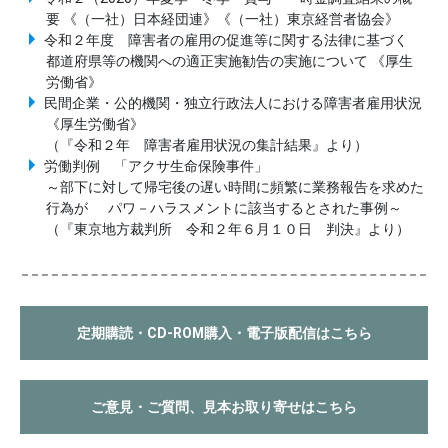
要 《（一社）日本経団連》《（一社）東京経営者協会》
令和２年度 障害者の雇用の促進等に関する法律に基づく
都道府県等の機関への適正実施勧告の実施について 《厚生
労働省》
民間企業・公的機関・独立行政法人における障害者雇用状況
《厚生労働省》
（『令和２年 障害者雇用状況の集計結果』より）
労働判例 「アクサ生命保険事件」
～部下に対して帰宅後の遅い時間に頻繁に業務報告を求めた
行為が パワ－ハラスメントに該当するとされた事例～
（『東京地方裁判所 令和２年６月１０日 判決』より）
定期購読・CD-ROM購入・電子版配信はこちら
ご意見・ご質問、見本お取り寄せはこちら