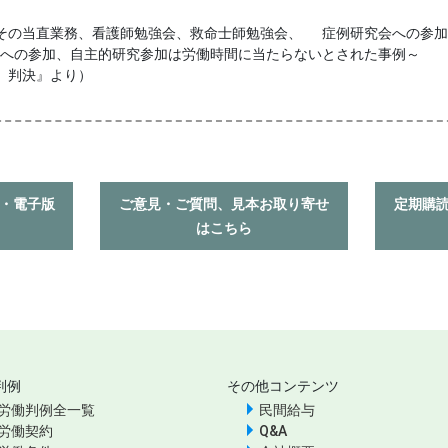
その当直業務、看護師勉強会、救命士師勉強会、 症例研究会への参加
への参加、自主的研究参加は労働時間に当たらないとされた事例～
 判決』より）
入・電子版
ご意見・ご質問、見本お取り寄せ
定期購
はこちら
判例
その他コンテンツ
労働判例全一覧
民間給与
労働契約
Q&A