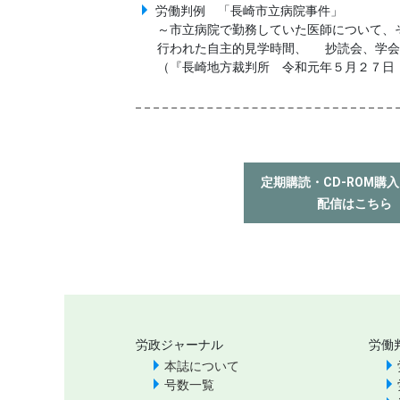
労働判例 「長崎市立病院事件」
～市立病院で勤務していた医師について、
行われた自主的見学時間、 抄読会、学会
（『長崎地方裁判所 令和元年５月２７日
定期購読・CD-ROM購
配信はこちら
労政ジャーナル
労働
本誌について
号数一覧