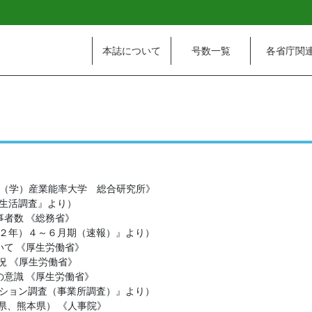
本誌について
号数一覧
各省庁関
《（学）産業能率大学 総合研究所》
社生活調査』より）
者数 《総務省》
和２年）４～６月期（速報）』より）
て 《厚生労働省》
況 《厚生労働省》
意識 《厚生労働省》
ーション調査（事業所調査）』より）
県、熊本県） 《人事院》