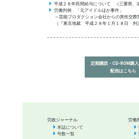
平成２８年民間給与について （三重県、滋
労働判例 「元アイドルほか事件」
～芸能プロダクション会社からの異性交際
（『東京地裁 平成２８年１月１８日 判
定期購読・CD-ROM購
配信はこちら
労政ジャーナル
労働
本誌について
号数一覧