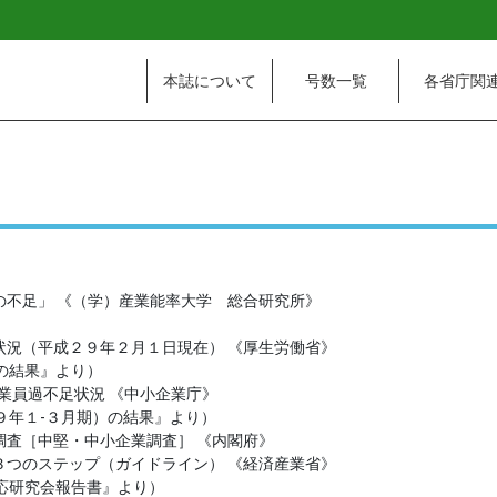
本誌について
号数一覧
各省庁関
不足」 《（学）産業能率大学 総合研究所》
況（平成２９年２月１日現在） 《厚生労働省》
の結果』より）
業員過不足状況 《中小企業庁》
９年１-３月期）の結果』より）
査［中堅・中小企業調査］ 《内閣府》
つのステップ（ガイドライン） 《経済産業省》
応研究会報告書』より）