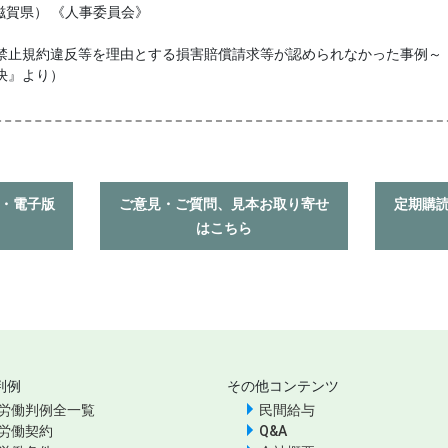
賀県） 《人事委員会》
禁止規約違反等を理由とする損害賠償請求等が認められなかった事例～
決』より）
入・電子版
ご意見・ご質問、見本お取り寄せ
定期購
はこちら
判例
その他コンテンツ
労働判例全一覧
民間給与
労働契約
Q&A