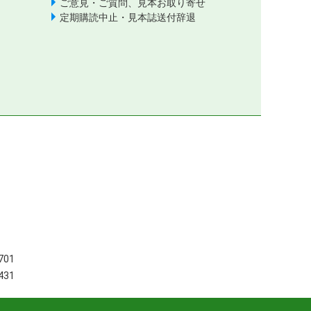
ご意見・ご質問、見本お取り寄せ
定期購読中止・見本誌送付辞退
701
431