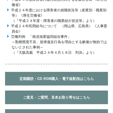
働省》
平成２４年度における障害者の就職状況等（産業別・職業別
等） 《厚生労働省》
（『平成２４年度・障害者の職業紹介状況等』より）
平成２４年民間給与について （岡山県、広島県） 《人事委
員会》
労働判例 「南淡漁業協同組合事件」
～勤務態度不良、規律違反行為を理由とする解雇が無効では
ないとされた事例～
（『大阪高裁 平成２４年４月１８日 判決』より）
定期購読・CD-ROM購入・電子版配信はこちら
ご意見・ご質問、見本お取り寄せはこちら