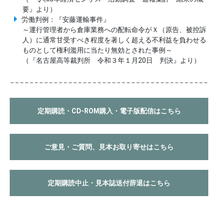
要』より）
労働判例：『安藤運輸事件』
～運行管理者から倉庫業務への配転命令がＸ（原告、被控訴
人）に通常甘受すべき程度を著しく超える不利益を負わせる
ものとして権利濫用に当たり無効とされた事例～
（『名古屋高等裁判所 令和３年１月20日 判決』より）
定期購読・CD-ROM購入・電子版配信はこちら
ご意見・ご質問、見本お取り寄せはこちら
定期購読中止・見本誌送付辞退はこちら