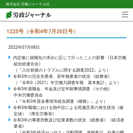
株式会社 労働ジャーナル社
1225号（令和4年7月20日号）
2022年07月08日
内定後に就職先の求めに応じて行ったことの影響 《日本労働
組合総連合会》
（『入社前後のトラブルに関する調査2022』より）
令和3年の完全失業者、若年無業者の状況 《総務省》
（『令和3（2021）年労働力調査年報 基本集計』より）
令和3年退職金、年金及び定年制事情調査 《その他》
中央労働委員会
（『令和3年賃金事情等総合調査（確報）』より）
令和3年職場における熱中症による死傷災害の発生状況（確
定値） 《厚生労働省》
令和3年の事業所数及び従業者数の状況 《総務省》《経済産
業省》
（『令和3年経済センサス・活動調査 速報集計 結果の概