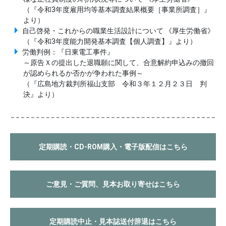
（『令和3年度雇用均等基本調査結果概要［事業所調査］』
より）
自己啓発・これからの職業生活設計について 《厚生労働省》
（『令和3年度能力開発基本調査【個人調査】』より）
労働判例：『日東電工事件』
～原告Ｘの提出した退職願に関して、合意解約申込みの撤回
が認められるか否かが争われた事例～
（『広島地方裁判所福山支部 令和３年１２月２３日 判
決』より）
定期購読・CD-ROM購入・電子版配信はこちら
ご意見・ご質問、見本お取り寄せはこちら
定期購読中止・見本誌送付辞退はこちら