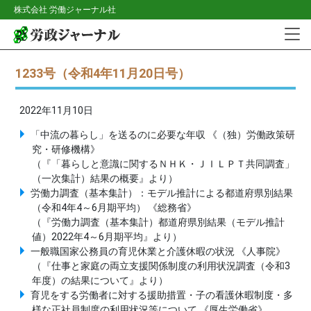
株式会社 労働ジャーナル社
1233号（令和4年11月20日号）
2022年11月10日
「中流の暮らし」を送るのに必要な年収 《（独）労働政策研
究・研修機構》
（『「暮らしと意識に関するＮＨＫ・ＪＩＬＰＴ共同調査」
（一次集計）結果の概要』より）
労働力調査（基本集計）：モデル推計による都道府県別結果
（令和4年4～6月期平均） 《総務省》
（『労働力調査（基本集計）都道府県別結果（モデル推計
値）2022年4～6月期平均』より）
一般職国家公務員の育児休業と介護休暇の状況 《人事院》
（『仕事と家庭の両立支援関係制度の利用状況調査（令和3
年度）の結果について』より）
育児をする労働者に対する援助措置・子の看護休暇制度・多
様な正社員制度の利用状況等について 《厚生労働省》