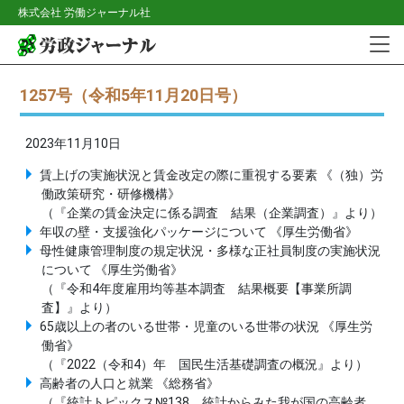
株式会社 労働ジャーナル社
1257号（令和5年11月20日号）
2023年11月10日
賃上げの実施状況と賃金改定の際に重視する要素 《（独）労
働政策研究・研修機構》
（『企業の賃金決定に係る調査 結果（企業調査）』より）
年収の壁・支援強化パッケージについて 《厚生労働省》
母性健康管理制度の規定状況・多様な正社員制度の実施状況
について 《厚生労働省》
（『令和4年度雇用均等基本調査 結果概要【事業所調
査】』より）
65歳以上の者のいる世帯・児童のいる世帯の状況 《厚生労
働省》
（『2022（令和4）年 国民生活基礎調査の概況』より）
高齢者の人口と就業 《総務省》
（『統計トピックス№138 統計からみた我が国の高齢者