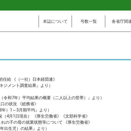
本誌について
号数一覧
各省庁関
初任給 《（一社）日本経団連》
マネジメント調査結果』より）
年（令和7年）平均結果の概要（二人以上の世帯）』より）
口の状況 《総務省》
8年）1～3月期平均』より）
況（4月1日現在） 《厚生労働省》《文部科学省》
年生まれの子の母の就業状態等について 《厚生労働省》
2年出生児）の結果』より）