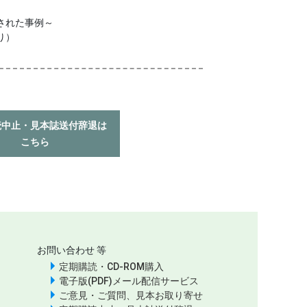
された事例～
り）
読中止・見本誌送付辞退は
こちら
お問い合わせ 等
定期購読・CD-ROM購入
電子版(PDF)メール配信サービス
ご意見・ご質問、見本お取り寄せ