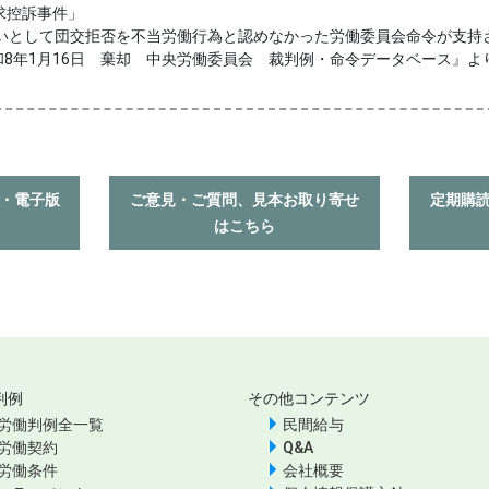
求控訴事件」
いとして団交拒否を不当労働行為と認めなかった労働委員会命令が支持
和8年1月16日 棄却 中央労働委員会 裁判例・命令データベース』よ
入・電子版
ご意見・ご質問、見本お取り寄せ
定期購
はこちら
判例
その他コンテンツ
労働判例全一覧
民間給与
労働契約
Q&A
労働条件
会社概要