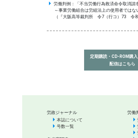
労働判例：「不当労働行為救済命令取消請
～事業労働組合は労組法上の使用者ではな
（『大阪高等裁判所 令7（行コ）73 令
定期購読・CD-ROM購
配信はこちら
労政ジャーナル
労働
本誌について
号数一覧