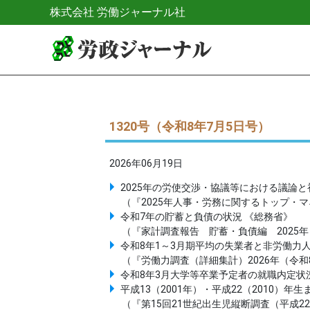
株式会社 労働ジャーナル社
1320号（令和8年7月5日号）
2026年06月19日
2025年の労使交渉・協議等における議論と
（『2025年人事・労務に関するトップ・
令和7年の貯蓄と負債の状況 《総務省》
（『家計調査報告 貯蓄・負債編 2025
令和8年1～3月期平均の失業者と非労働力人
（『労働力調査（詳細集計）2026年（令和
令和8年3月大学等卒業予定者の就職内定状
平成13（2001年）・平成22（2010）
（『第15回21世紀出生児縦断調査（平成2