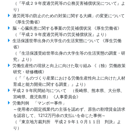
（『平成２９年度過労死等の公務災害補償状況について』よ
り）
過労死等の防止のための対策に関する大綱」の変更について
《厚生労働省》
脳・心臓疾患に関する事案の労災補償状況 《厚生労働省》
（『平成２９年度過労死等の労災補償状況』より）
生活保護世帯出身の大学生の生活実態について 《厚生労働
省》
（『生活保護受給世帯出身の大学生等の生活実態の調査・研
究』より）
労働生産性の現状と向上に向けた取り組み 《（独）労働政策
研究・研修機構》
（『「ものづくり産業における労働生産性向上に向けた人材
育成と能力開発に関する調査」』より）
平成２９年民間給与について （長崎県、熊本県、大分県、
宮崎県、鹿児島県） 《人事委員会》
労働判例 「マンボー事件」
～使用者の固定残業代の主張を認めず、原告の割増賃金請求
を認容して、1212万円余の支払いを命じた事例～
（『東京地方裁判所 平成２９年１０月１１日 判決』よ
り）