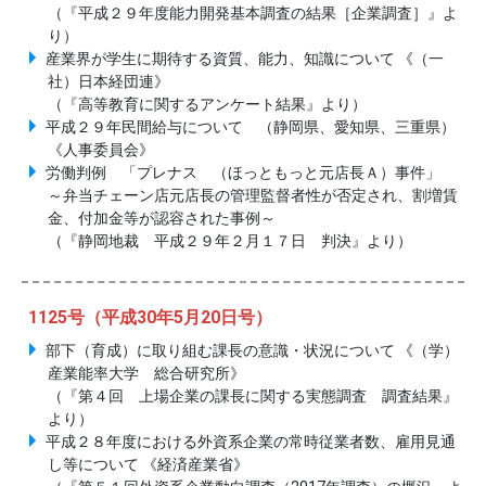
（『平成２９年度能力開発基本調査の結果［企業調査］』よ
り）
産業界が学生に期待する資質、能力、知識について 《（一
社）日本経団連》
（『高等教育に関するアンケート結果』より）
平成２９年民間給与について （静岡県、愛知県、三重県）
《人事委員会》
労働判例 「プレナス （ほっともっと元店長Ａ）事件」
～弁当チェーン店元店長の管理監督者性が否定され、割増賃
金、付加金等が認容された事例～
（『静岡地裁 平成２９年２月１７日 判決』より）
1125号（平成30年5月20日号）
部下（育成）に取り組む課長の意識・状況について 《（学）
産業能率大学 総合研究所》
（『第４回 上場企業の課長に関する実態調査 調査結果』
より）
平成２８年度における外資系企業の常時従業者数、雇用見通
し等について 《経済産業省》