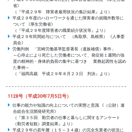
省》
（『平成２９年 障害者雇用状況の集計結果』より）
平成２９年度のハローワークを通じた障害者の就職件数等に
ついて 《厚生労働省》
（『平成２９年度障害者の職業紹介状況等』より）
平成２９年民間給与について （鳥取県、島根県） 《人事委
員会》
労働判例 「宮崎労働基準監督署長（遺族補償）事件」
～心停止により死亡した労働者について、発症前１週間の強
度の精神的・身体的負荷の集中に基づき 業務起因性を認め
た事例～
（『福岡高裁 平成２９年８月２３日 判決』より）
1128号（平成30年7月5日号）
仕事の能力や知識の向上についての実態と意識 《（公財）連
合総合生活開発研究所》
（『第３５回 勤労者の仕事と暮らしに関するアンケート
（勤労者短観）調査結果』より）
平成２９年の若年層（１５～３４歳）の完全失業者の状況に