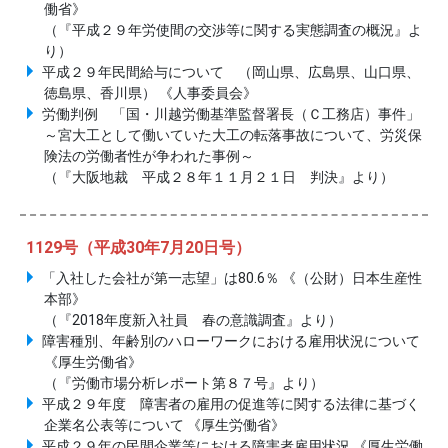
働省》
（『平成２９年労使間の交渉等に関する実態調査の概況』よ
り）
平成２９年民間給与について （岡山県、広島県、山口県、
徳島県、香川県） 《人事委員会》
労働判例 「国・川越労働基準監督署長（Ｃ工務店）事件」
～宮大工として働いていた大工の転落事故について、労災保
険法の労働者性が争われた事例～
（『大阪地裁 平成２８年１１月２１日 判決』より）
1129号（平成30年7月20日号）
「入社した会社が第一志望」は80.6％ 《（公財）日本生産性
本部》
（『2018年度新入社員 春の意識調査』より）
障害種別、年齢別のハローワークにおける雇用状況について
《厚生労働省》
（『労働市場分析レポート第８７号』より）
平成２９年度 障害者の雇用の促進等に関する法律に基づく
企業名公表等について 《厚生労働省》
平成２９年の民間企業等における障害者雇用状況 《厚生労働