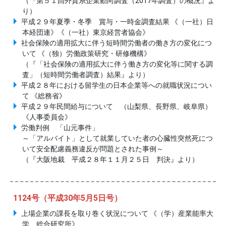
（『第５１回外資系企業動向調査（2017年調査）の概況』よ
り）
平成２９年夏季・冬季 賞与・一時金調査結果 《（一社）日
本経団連》《（一社）東京経営者協会》
社会保険の適用拡大に伴う短時間労働者の働き方の変化につ
いて 《（独）労働政策研究・研修機構》
（『「社会保険の適用拡大に伴う働き方の変化等に関する調
査」（短時間労働者調査）結果』より）
平成２８年における留学生の日本企業等への就職状況につい
て 《総務省》
平成２９年民間給与について （山梨県、長野県、岐阜県）
《人事委員会》
労働判例 「山元事件」
～「アルバイト」として就業していた者の心臓性突然死につ
いて安全配慮義務違反が問題とされた事例～
（『大阪地裁 平成２８年１１月２５日 判決』より）
1124号（平成30年5月5日号）
上場企業の課長を取り巻く状況について 《（学）産業能率大
学 総合研究所》