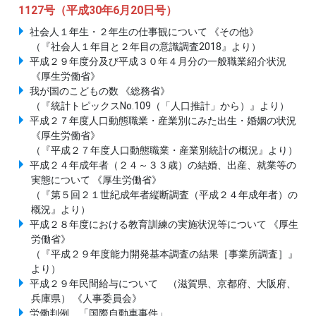
1127号（平成30年6月20日号）
社会人１年生・２年生の仕事観について 《その他》
（『社会人１年目と２年目の意識調査2018』より）
平成２９年度分及び平成３０年４月分の一般職業紹介状況
《厚生労働省》
我が国のこどもの数 《総務省》
（『統計トピックスNo.109（「人口推計」から）』より）
平成２７年度人口動態職業・産業別にみた出生・婚姻の状況
《厚生労働省》
（『平成２７年度人口動態職業・産業別統計の概況』より）
平成２４年成年者（２４～３３歳）の結婚、出産、就業等の
実態について 《厚生労働省》
（『第５回２１世紀成年者縦断調査（平成２４年成年者）の
概況』より）
平成２８年度における教育訓練の実施状況等について 《厚生
労働省》
（『平成２９年度能力開発基本調査の結果［事業所調査］』
より）
平成２９年民間給与について （滋賀県、京都府、大阪府、
兵庫県） 《人事委員会》
労働判例 「国際自動車事件」