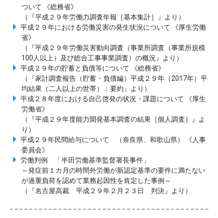
ついて 《総務省》
（『平成２９年労働力調査年報［基本集計］』より）
平成２９年における労働災害の発生状況について 《厚生労働
省》
（『平成２９年労働災害動向調査（事業所調査（事業所規模
100人以上）及び総合工事事業調査）の概況』より）
平成２９年の貯蓄と負債等について 《総務省》
（『家計調査報告（貯蓄・負債編）平成２９年（2017年）平
均結果（二人以上の世帯）：要約』より）
平成２８年度における自己啓発の状況・課題について 《厚生
労働省》
（『平成２９年度能力開発基本調査の結果［個人調査］』よ
り）
平成２９年民間給与について （奈良県、和歌山県） 《人事
委員会》
労働判例 「半田労働基準監督署長事件」
～発症前１カ月の時間外労働が新認定基準の要件に満たない
が過重負荷を認めて業務起因性を肯定した事例～
（『名古屋高裁 平成２９年２月２３日 判決』より）