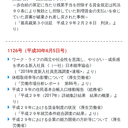
～歩合給の算定に当たり残業手当を控除する賃金規定は民法
９０条により無効とし控除していた割増賃金の支払いを命じ
ていた原審が破棄され差し戻された事例～
（『最高裁第３小法廷 平成２９年２月２８日 判決』よ
り）
1126号（平成30年6月5日号）
ワーク・ライフの両立や社会性を意識し、やりがい・成長感
を求める新入社員 《（一社）日本能率協会》
（『2018年度新入社員意識調査<速報>』より）
休暇取得率等の影響について 《厚生労働省》
（『労働市場分析レポート 第86号』より）
平成２９年の住民基本台帳人口移動報告 《総務省》
（『平成２９年（2017年）詳細集計結果 結果の概要』よ
り）
平成２９年における賃金制度の状況 《厚生労働省》
（『平成２９年就労条件総合調査の結果』より）
平成２９年における企業の能力開発の方針等について 《厚生
労働省》