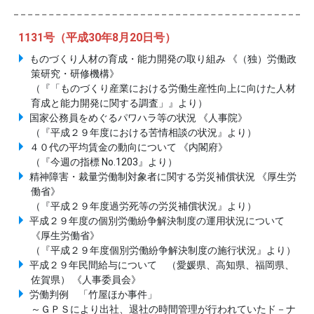
1131号（平成30年8月20日号）
ものづくり人材の育成・能力開発の取り組み 《（独）労働政
策研究・研修機構》
（『「ものづくり産業における労働生産性向上に向けた人材
育成と能力開発に関する調査」』より）
国家公務員をめぐるパワハラ等の状況 《人事院》
（『平成２９年度における苦情相談の状況』より）
４０代の平均賃金の動向について 《内閣府》
（『今週の指標 No.1203』より）
精神障害・裁量労働制対象者に関する労災補償状況 《厚生労
働省》
（『平成２９年度過労死等の労災補償状況』より）
平成２９年度の個別労働紛争解決制度の運用状況について
《厚生労働省》
（『平成２９年度個別労働紛争解決制度の施行状況』より）
平成２９年民間給与について （愛媛県、高知県、福岡県、
佐賀県） 《人事委員会》
労働判例 「竹屋ほか事件」
～ＧＰＳにより出社、退社の時間管理が行われていたド－ナ