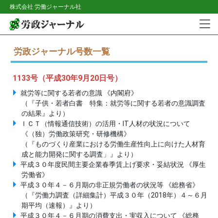
株式会社 労働ジャーナル社
労政ジャーナル号数一覧
1133号（平成30年9月20日号）
就労等に関する若者の意識 《内閣府》
（『子供・若者白書 特集：就労等に関する若者の意識調査
の結果』より）
ＩＣＴ（情報通信技術）の活用・IT人材の状況について
《（独）労働政策研究・研修機構》
（『ものづくり産業における労働生産性向上に向けた人材育
成と能力開発に関する調査」』より）
平成３０年度民間主要企業春季賃上げ要求・妥結状況 《厚生
労働省》
平成３０年４－６月期の非正規労働者の状況等 《総務省》
（『労働力調査（詳細集計）平成３０年（2018年）４～６月
期平均（速報）』より）
平成３０年４－６月期の消費支出・実収入について 《総務