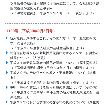
ツ店店長の致死性不整脈による死亡について、会社他に損害
賠償義務が認められた事例～
（『津地方裁判所 平成２９年１月３０日 判決』より）
1130号（平成30年8月5日号）
新入社員が期待するこれからの働き方 《（学）産業能率大
学 総合研究所》
（『平成３０年度新入社員の会社生活調査』より）
総合職試験等からの新規採用職員に対するアンケート調査の
結果について 《人事院》
平成３１年新規学卒者の採用計画等について 《厚生労働省》
（『労働経済動向調査（平成３０年５月）の概況』より）
平成２９年のテレワークの導入・実施状況について 《総務
省》
（『平成２９年通信利用動向調査の結果（概要）』より）
中堅・中小企業における新入社員の意識について 《その他》
（『平成３０年度中堅・中小企業の新入社員の意識調査 結
果概要』より）
平成２９年における労使間の交渉等の状況について 《厚生労