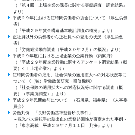
（『第４回 上場企業の課長に関する実態調査 調査結果』
より）
平成２９年における短時間労働者の賃金について 《厚生労働
省》
（『平成２９年賃金構造基本統計調査の概況』より）
正社員以外の労働者から正社員への登用の状況 《厚生労働
省》
（『労働経済動向調査（平成３０年２月）の概況』より）
平成２９年度における上場企業の企業行動 《内閣府》
（『平成２９年度企業行動に関するアンケート調査結果（概
要）< Ｉ 上場企業>』より）
短時間労働者の雇用、社会保険の適用拡大への対応状況等に
ついて 《（独）労働政策研究・研修機構》
（『社会保険の適用拡大への対応状況等に関する調査（概
要）（事業所調査）』より）
平成２９年民間給与について （石川県、福井県） 《人事委
員会》
労働判例 「長野労働基準監督所長事件」
～観光バス運転手の脳出血の業務起因性が否定された事例～
（『東京高裁 平成２９年７月１１日 判決』より）