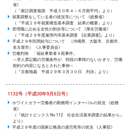
省》
（『家計調査報国 平成３０年４～６月期平均』より）
就業調整をしている者の状況等について 《総務省》
（『平成２９年就業構造基本調査 結果の概要』より）
管理職に占める女性の割合等について 《厚生労働省》
（『平成２９年度雇用均等基本調査 [企業調査]』より）
平成２９年民間給与について （沖縄県、大阪市、京都市、
名古屋市） 《人事委員会》
労働判例 「福祉事業者Ａ苑事件」
～求人票記載の労働条件が、特段の事情のないかぎり、労働
契約の内容になるとされた事例～
（『京都地裁 平成２９年３月３０日 判決』より）
1132号（平成30年9月5日号）
ホワイトカラー労働者の勤務間インターバルの状況 《総務
省》
（『統計トピックス No.112 社会生活基本調査の結果から』
より）
平成２９年度の国家公務員の過労死等の状況 《人事院》